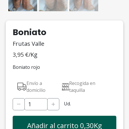
Boniato
Frutas Valle
3,95
€
/Kg
Boniato rojo
Envío a
Recogida en
domicilio
taquilla
Ud.
Añadir al carrito
0,30
Kg