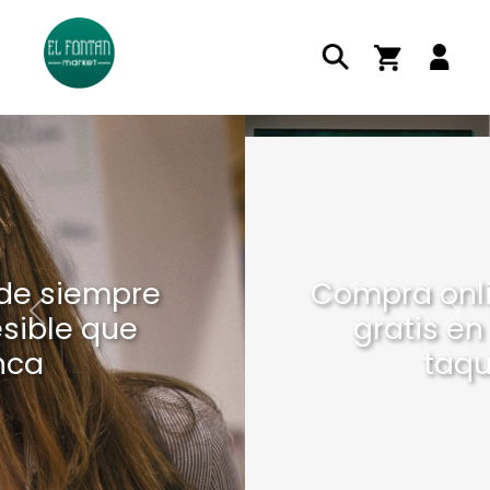
Compra online y recoge
gratis en nuestras
Previous
Nex
taquillas