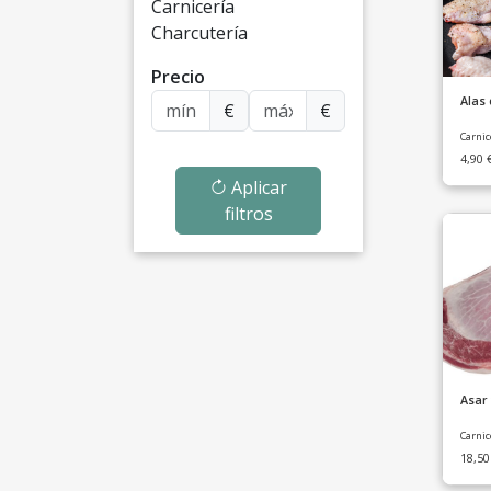
Carnicería
Charcutería
Precio
Alas 
€
€
Carnic
4,90
Aplicar
filtros
Asar
Carnic
18,5