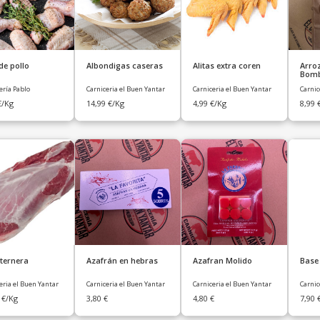
de pollo
Albondigas caseras
Alitas extra coren
Arroz
Bom
ería Pablo
Carniceria el Buen Yantar
Carniceria el Buen Yantar
Carnic
€
/Kg
14,99
€
/Kg
4,99
€
/Kg
8,99
 ternera
Azafrán en hebras
Azafran Molido
Base
eria el Buen Yantar
Carniceria el Buen Yantar
Carniceria el Buen Yantar
Carnic
0
€
/Kg
3,80
€
4,80
€
7,90