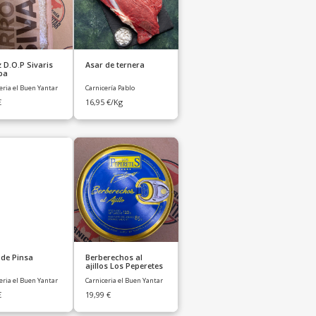
 D.O.P Sivaris
Asar de ternera
ba
eria el Buen Yantar
Carnicería Pablo
€
16,95
€
/Kg
 de Pinsa
Berberechos al
ajillos Los Peperetes
eria el Buen Yantar
Carniceria el Buen Yantar
€
19,99
€