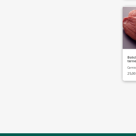
Boli
tern
(Astu
Carnic
25,0