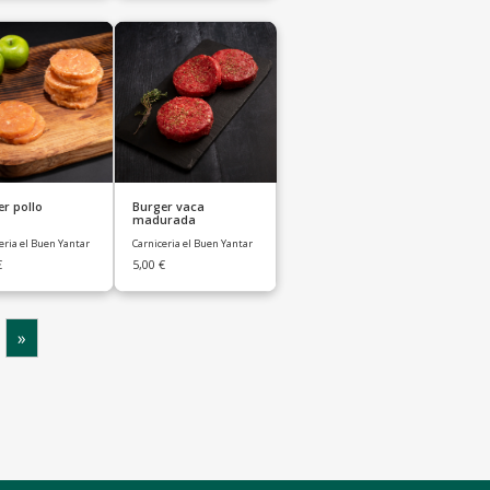
r pollo
Burger vaca
madurada
eria el Buen Yantar
Carniceria el Buen Yantar
€
5,00
€
»