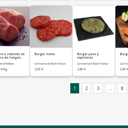
che o redondo de
Burger mixta
Burger pavo y
Burge
era de Cangas
espinacas
rias)
ería Rodera
Carniceria el Buen Yantar
Carniceria el Buen Yantar
Carnic
0
€
/Kg
3,00
€
2,80
€
2,80
1
2
3
…
8