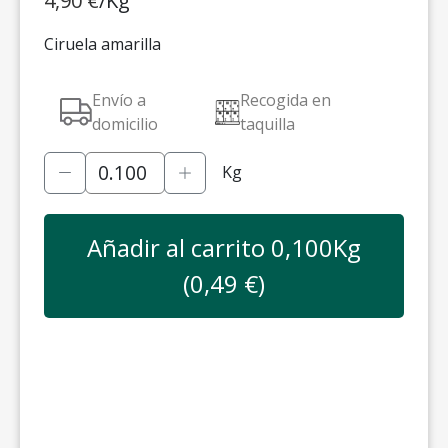
4,90
€
/Kg
Ciruela amarilla
Envío a
Recogida en
domicilio
taquilla
Kg
Añadir al carrito
0,100
Kg
(
0,49
€)