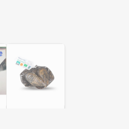
Mejillones frescos
Pescados Paco
3,88
€