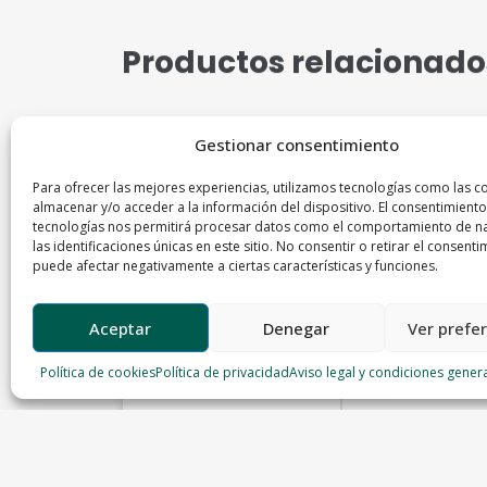
Productos relacionado
Gestionar consentimiento
Para ofrecer las mejores experiencias, utilizamos tecnologías como las c
almacenar y/o acceder a la información del dispositivo. El consentimiento
tecnologías nos permitirá procesar datos como el comportamiento de n
las identificaciones únicas en este sitio. No consentir o retirar el consenti
puede afectar negativamente a ciertas características y funciones.
Aceptar
Denegar
Ver prefe
Política de cookies
Política de privacidad
Aviso legal y condiciones gener
Filetes de rodaballo
Centollo fresco
fresco
Pescados Paco
Pescados Paco
28,80
€
11,88
€
–
17,90
€