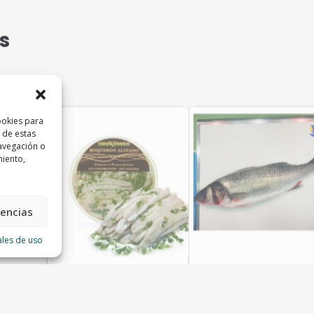
s
ookies para
 de estas
avegación o
miento,
rencias
ales de uso
Boquerón aliñado
Lubina grande nacional
Pescados Paco
Pescados Paco
2,95
€
17,90
€
–
54,90
€