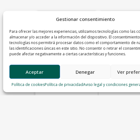
Gestionar consentimiento
Para ofrecer las mejores experiencias, utilizamos tecnologías como las c
almacenar y/o acceder a la información del dispositivo. El consentimiento
tecnologías nos permitirá procesar datos como el comportamiento de n
las identificaciones únicas en este sitio. No consentir o retirar el consenti
puede afectar negativamente a ciertas características y funciones.
Aceptar
Denegar
Ver prefe
Política de cookies
Política de privacidad
Aviso legal y condiciones gener
Calabaza
Ciruela amarilla
Frutas Valle
Frutas Valle
2.95 €/Kg
4.9 €/Kg