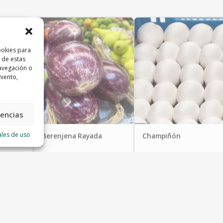
ookies para
 de estas
avegación o
miento,
rencias
ales de uso
Berenjena Rayada
Champiñón
Frutas Valle
Frutas Valle
4.50 €/Kg
5.80 €/Kg