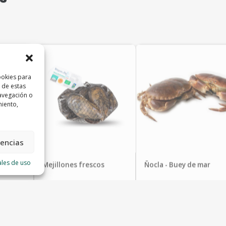
ookies para
 de estas
avegación o
miento,
rencias
ales de uso
a
Mejillones frescos
Ñocla - Buey de mar
Pescados Paco
Pescados Paco
3,88
€
14,90
€
–
22,90
€