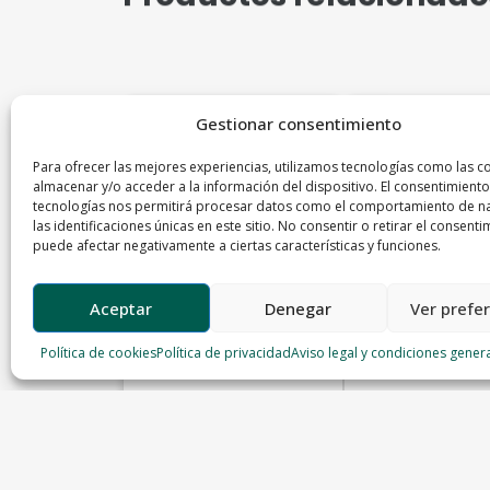
Gestionar consentimiento
Para ofrecer las mejores experiencias, utilizamos tecnologías como las c
almacenar y/o acceder a la información del dispositivo. El consentimiento
tecnologías nos permitirá procesar datos como el comportamiento de n
las identificaciones únicas en este sitio. No consentir o retirar el consenti
puede afectar negativamente a ciertas características y funciones.
Aceptar
Denegar
Ver prefe
Política de cookies
Política de privacidad
Aviso legal y condiciones gener
Dorada nacional
Rodaja de merluz
Pescados Paco
Pescados Paco
5,98
€
–
8,85
€
34,90
€