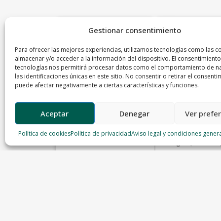
Gestionar consentimiento
Para ofrecer las mejores experiencias, utilizamos tecnologías como las c
almacenar y/o acceder a la información del dispositivo. El consentimiento
tecnologías nos permitirá procesar datos como el comportamiento de n
las identificaciones únicas en este sitio. No consentir o retirar el consenti
puede afectar negativamente a ciertas características y funciones.
Aceptar
Denegar
Ver prefe
Política de cookies
Política de privacidad
Aviso legal y condiciones gener
Entrecot ternera
Chuleta de Terne
Cangas (Asturias
Carniceria el Buen Yantar
Carnicería Rodera
23.99 €/Kg
30 €/Kg