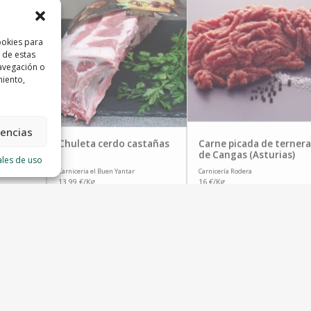
ookies para
 de estas
avegación o
miento,
rencias
Chuleta cerdo castañas
Carne picada de ternera
de Cangas (Asturias)
ales de uso
Carniceria el Buen Yantar
Carnicería Rodera
13.99 €/Kg
16 €/Kg