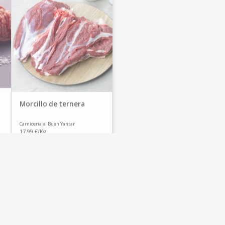
Morcillo de ternera
Carniceria el Buen Yantar
17.99 €/Kg