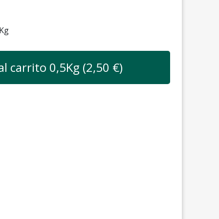
Kg
al carrito
0,5
Kg (
2,50
€)