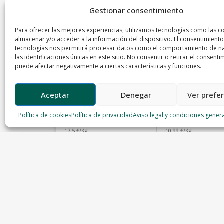
Gestionar consentimiento
Para ofrecer las mejores experiencias, utilizamos tecnologías como las c
almacenar y/o acceder a la información del dispositivo. El consentimiento
tecnologías nos permitirá procesar datos como el comportamiento de n
las identificaciones únicas en este sitio. No consentir o retirar el consenti
puede afectar negativamente a ciertas características y funciones.
Aceptar
Denegar
Ver prefe
Pitu de Caleya o Pollo de
Chuleta cerdo
Casa
Política de cookies
Política de privacidad
Aviso legal y condiciones gener
Carnicería Rodera
Carniceria el Buen Yantar
17.5 €/Kg
10.99 €/Kg