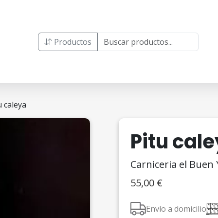
Productos
u caleya
Pitu cal
Carniceria el Buen
55,00
€
Envío a domicilio