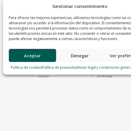
Gestionar consentimiento
Para ofrecer las mejores experiencias, utilizamos tecnologías como las c
almacenar y/o acceder a la información del dispositivo. El consentimiento
tecnologías nos permitirá procesar datos como el comportamiento de n
las identificaciones únicas en este sitio. No consentir o retirar el consenti
puede afectar negativamente a ciertas características y funciones.
Aceptar
Denegar
Ver prefe
Carne picada de ternera
Carrilleras cerdo 
de Cangas (Asturias)
CERTIFICADO
Política de cookies
Política de privacidad
Aviso legal y condiciones gener
Carnicería Rodera
Carniceria el Buen Yantar
16 €/Kg
22.99 €/Kg