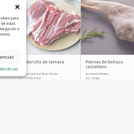
ookies para
 de estas
avegación o
miento,
rencias
ibérico
Morcillo de ternera
Piernas de lechazo
castellano
ales de uso
Carniceria el Buen Yantar
Carnicería Rodera
17.99 €/Kg
16.7 €/Kg