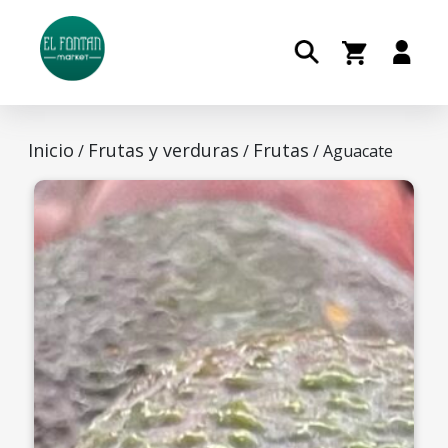
Inicio
Frutas y verduras
Frutas
/
/
/ Aguacate