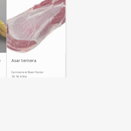
e
Asar ternera
Carniceria el Buen Yantar
18.50 €/Kg