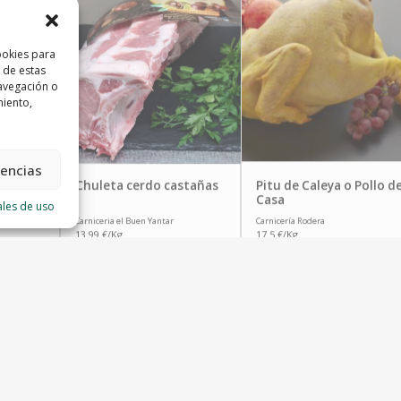
ookies para
 de estas
avegación o
miento,
rencias
a de
Chuleta cerdo castañas
Pitu de Caleya o Pollo d
)
Casa
ales de uso
Carniceria el Buen Yantar
Carnicería Rodera
13.99 €/Kg
17.5 €/Kg