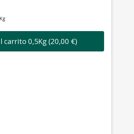
Kg
l carrito
0,5
Kg (
20,00
€)