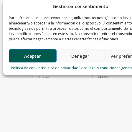
Gestionar consentimiento
Para ofrecer las mejores experiencias, utilizamos tecnologías como las c
almacenar y/o acceder a la información del dispositivo. El consentimiento
tecnologías nos permitirá procesar datos como el comportamiento de n
las identificaciones únicas en este sitio. No consentir o retirar el consenti
puede afectar negativamente a ciertas características y funciones.
Aceptar
Denegar
Ver prefe
Chuleta de Ternera de
Filetes de terner
Cangas (Asturias)
Cangas (Asturias
Política de cookies
Política de privacidad
Aviso legal y condiciones gener
Carnicería Rodera
Carnicería Rodera
30 €/Kg
24 €/Kg