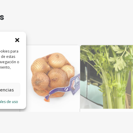
s
ookies para
 de estas
avegación o
miento,
rencias
ales de uso
Cebollita
Apio rama
Frutas Valle
Frutas Valle
3,00
€
2,50
€