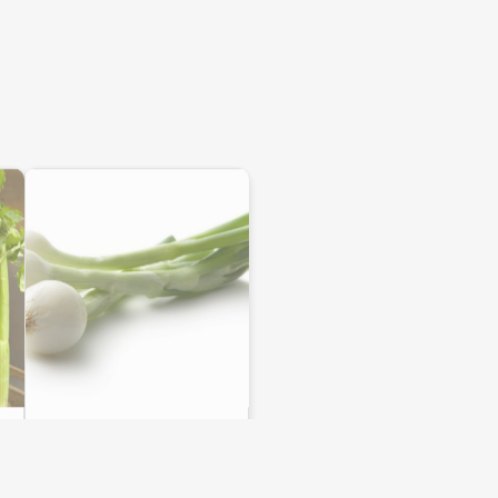
Cebolleta
Frutas Valle
2,80
€