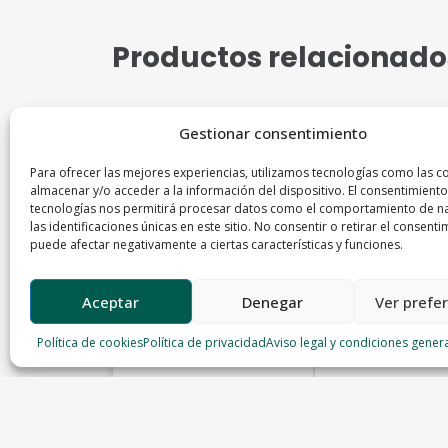
Productos relacionado
Gestionar consentimiento
Para ofrecer las mejores experiencias, utilizamos tecnologías como las c
almacenar y/o acceder a la información del dispositivo. El consentimiento
tecnologías nos permitirá procesar datos como el comportamiento de n
las identificaciones únicas en este sitio. No consentir o retirar el consenti
puede afectar negativamente a ciertas características y funciones.
Aceptar
Denegar
Ver prefe
Política de cookies
Política de privacidad
Aviso legal y condiciones gener
Berenjena asiática
Ajo puerro
Frutas Valle
Frutas Valle
5.80 €/Kg
0,60
€