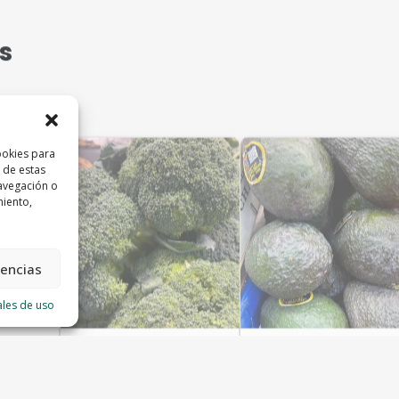
s
ookies para
 de estas
avegación o
miento,
rencias
ales de uso
Broccoli
Aguacate
Frutas Valle
Frutas Valle