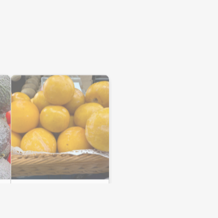
Ciruela amarilla
Frutas Valle