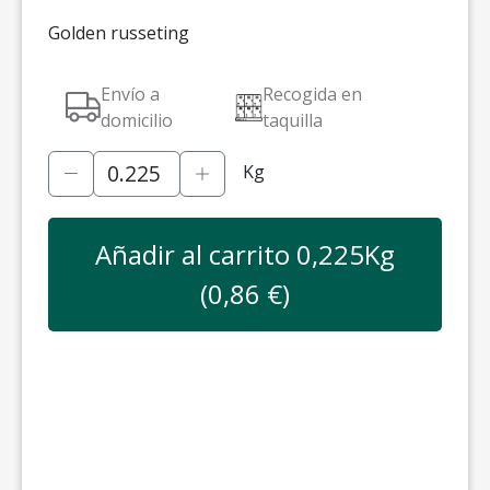
Golden russeting
Envío a
Recogida en
domicilio
taquilla
Kg
Añadir al carrito
0,225
Kg
(
0,86
€)