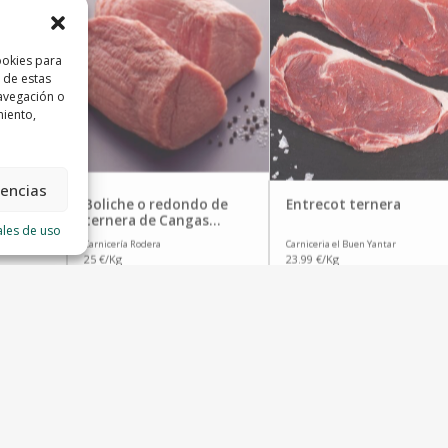
ookies para
 de estas
avegación o
miento,
rencias
badal
Boliche o redondo de
Entrecot ternera
ternera de Cangas
ales de uso
(Asturias)
Carnicería Rodera
Carniceria el Buen Yantar
25 €/Kg
23.99 €/Kg