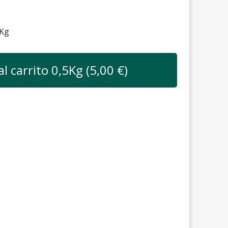
Kg
al carrito
0,5
Kg (
5,00
€)