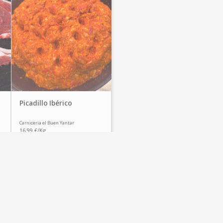
Picadillo Ibérico
Carniceria el Buen Yantar
16.99 €/Kg