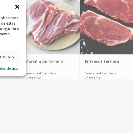
ookies para
 de estas
avegación o
miento,
rencias
Morcillo de ternera
Entrecot ternera
ales de uso
Carniceria el Buen Yantar
Carniceria el Buen Yantar
17.99 €/Kg
23.99 €/Kg