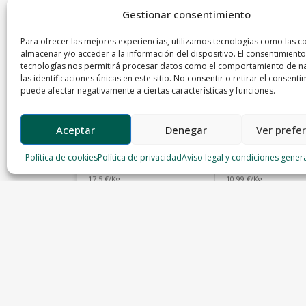
Gestionar consentimiento
Para ofrecer las mejores experiencias, utilizamos tecnologías como las c
almacenar y/o acceder a la información del dispositivo. El consentimiento
tecnologías nos permitirá procesar datos como el comportamiento de n
las identificaciones únicas en este sitio. No consentir o retirar el consenti
puede afectar negativamente a ciertas características y funciones.
Aceptar
Denegar
Ver prefe
Pitu de Caleya o Pollo de
Chuleta cerdo
Casa
Política de cookies
Política de privacidad
Aviso legal y condiciones gener
Carnicería Rodera
Carniceria el Buen Yantar
17.5 €/Kg
10.99 €/Kg