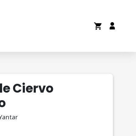
de Ciervo
o
 Yantar