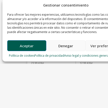
Gestionar consentimiento
Para ofrecer las mejores experiencias, utilizamos tecnologías como las c
almacenar y/o acceder a la información del dispositivo. El consentimiento
tecnologías nos permitirá procesar datos como el comportamiento de n
las identificaciones únicas en este sitio. No consentir o retirar el consenti
puede afectar negativamente a ciertas características y funciones.
Aceptar
Denegar
Ver prefe
Entrecot ternera
Cocido de terner
Política de cookies
Política de privacidad
Aviso legal y condiciones gener
Carniceria el Buen Yantar
Carniceria el Buen Yantar
23.99 €/Kg
12.99 €/Kg