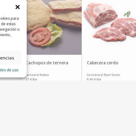
ookies para
 de estas
avegación o
miento,
rencias
a
Cachopos de ternera
Cabecera cerdo
ales de uso
Carnicería Rodera
Carniceria el Buen Yantar
22 €/Kg
9.99 €/Kg