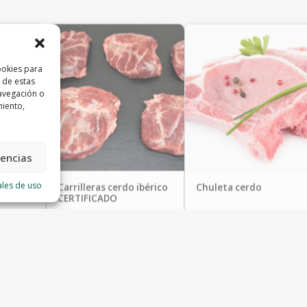
ookies para
 de estas
avegación o
miento,
rencias
ales de uso
a
Carrilleras cerdo ibérico
Chuleta cerdo
CERTIFICADO
Carniceria el Buen Yantar
Carniceria el Buen Yantar
22.99 €/Kg
10.99 €/Kg