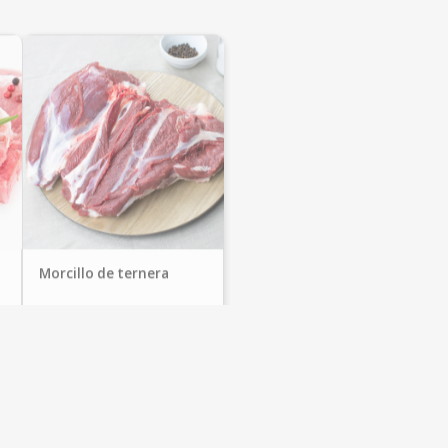
Morcillo de ternera
Carniceria el Buen Yantar
17.99 €/Kg