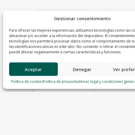
Gestionar consentimiento
Para ofrecer las mejores experiencias, utilizamos tecnologías como las c
almacenar y/o acceder a la información del dispositivo. El consentimiento
tecnologías nos permitirá procesar datos como el comportamiento de n
las identificaciones únicas en este sitio. No consentir o retirar el consenti
puede afectar negativamente a ciertas características y funciones.
Aceptar
Denegar
Ver prefe
Política de cookies
Política de privacidad
Aviso legal y condiciones gener
Pitu de Caleya o Pollo de
Cocido de terner
Casa
Carnicería Rodera
Carniceria el Buen Yantar
17.5 €/Kg
12.99 €/Kg