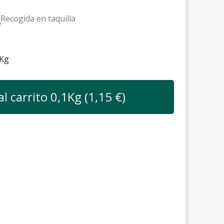
Recogida en taquilla
Kg
al carrito
0,1
Kg (
1,15
€)